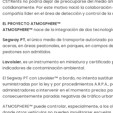
CSTRents no podría dejar de preocuparse del medio amb
cotidianamente. Por este motivo nació la colaboración
compañía líder en el área de detección y control de la 
EL PROYECTO ATMOSPHERE™
ATMOSPHERE™
nace de la integración de dos tecnolog
Segway PT
, el único medio de transporte autorizado po
aceras, en áreas peatonales, en parques, en campos depo
peatones son admitidos.
Lavoisier
, es un instrumento en miniatura y certificad
indicadores de contaminación ambiental.
El Segway PT con Lavoisier™ a bordo, no intenta sustitui
suministradas por la ley y por procedimientos A.R.P.A., 
administradores a intervenir en el momento preciso para
consecuentemente paradas negativas de tráfico urban
ATMOSPHERE™ puede controlar, especialmente, a los obje
donde otros vehículos no pueden movilizarse; escuelas, h