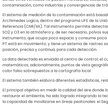
contaminación, como industrias y convergencias de tráf
El sistema de medición de la contaminación está basado
Archimedes Logica, dentro del programa LIFE de la Unión
Referencia (CNR/IIA). Tal instrumento permite detecta
SO2 y O3 en la atmósfera y, de ser necesario, polvos s
instrumento, que ocupa poco espacio y consume poca e
PT está en movimiento; y tiene un sistema de rastreo s
posición, precisa y continua, para cada detección.
La data detectada es enviada al centro de control, el cu
matemáticos; adicionalmente, puntos de vista geográ
color falso sobrepuestos a la cartografía local.
El sistema también elabora diferentes estadísticas, rel
El principal objetivo en medir la calidad del aire donde 
restaurar el ambiente, ha sido logrado integrando la te
la capacidad de movilizarse en áreas peatonales: el Se