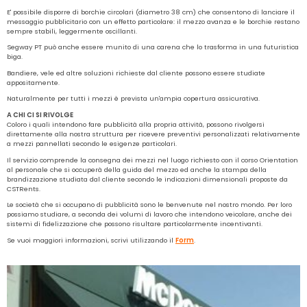
E' possibile disporre di borchie circolari (diametro 38 cm) che consentono di lanciare il
messaggio pubblicitario con un effetto particolare: il mezzo avanza e le borchie restano
sempre stabili, leggermente oscillanti.
Segway PT può anche essere munito di una carena che lo trasforma in una futuristica
biga.
Bandiere, vele ed altre soluzioni richieste dal cliente possono essere studiate
appositamente.
Naturalmente per tutti i mezzi è prevista un'ampia copertura assicurativa.
A CHI CI SI RIVOLGE
Coloro i quali intendono fare pubblicità alla propria attività, possono rivolgersi
direttamente alla nostra struttura per ricevere preventivi personalizzati relativamente
a mezzi pannellati secondo le esigenze particolari.
Il servizio comprende la consegna dei mezzi nel luogo richiesto con il corso Orientation
al personale che si occuperà della guida del mezzo ed anche la stampa della
brandizzazione studiata dal cliente secondo le indicazioni dimensionali proposte da
CSTRents.
Le società che si occupano di pubblicità sono le benvenute nel nostro mondo. Per loro
possiamo studiare, a seconda dei volumi di lavoro che intendono veicolare, anche dei
sistemi di fidelizzazione che possono risultare particolarmente incentivanti.
Se vuoi maggiori informazioni, scrivi utilizzando il
Form
.