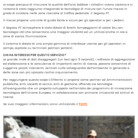
Lo scopo precipuo di misurare la qualità dell’aria laddove i cittadini vivono, sostano e si
ricreano è stato raggiunto integrando la tecnologia di misura con l’unico mezzo in
grado di circolare nelle zone riservate al traffico pedonale: il Segway PT.
Il mezzo propone uno stile di guida facile e sicuro per gli operatori e per i pedoni.
Il Segway PT Atmosphere è stato dotato di faretti lampeggianti di colore blu con
tecnologia LED che consentono una maggior visibilità ed un utilizzo anche in ore e
zone di scarsa illuminazione.
Il sistema è dotato di una ampia gamma di interfacce utente per gli operatori in
campo, ospitate su terminali palmari portatili.
CHI HA INTERESSE PER QUESTO SERVIZIO?
La grande mole di dati disaggregati (un test ogni 5 secondi), i software di aggregazione
ed elaborazione e le consulenze di importanti centri di ricerca, possono consentire di
suggerire piccoli interventi, centrati sulla salvaguardia dell’ambiente in generale e
delle zone con più spiccato rischio inquinamento.
Per raggiungere questo scopo CSTRents si propone come partner ad Amministrazioni
pubbliche, enti, società di servizi, enti di gestione, offrendo sia tecnologie
all’avanguardia che un progetto sviluppato nell’ambito dei programmi di innovazione
tecnologica dell’Unione Europea, in collaborazione con primarie Università ed Istituti di
ricerca.
Se vuoi maggiori informazioni, scrivi utilizzando il
Form
.