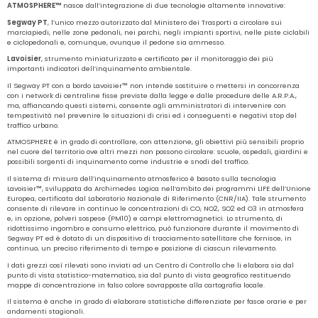
ATMOSPHERE™
nasce dall’integrazione di due tecnologie altamente innovative:
Segway PT
, l’unico mezzo autorizzato dal Ministero dei Trasporti a circolare sui
marciapiedi, nelle zone pedonali, nei parchi, negli impianti sportivi, nelle piste ciclabili
e ciclopedonali e, comunque, ovunque il pedone sia ammesso.
Lavoisier
, strumento miniaturizzato e certificato per il monitoraggio dei più
importanti indicatori dell’inquinamento ambientale.
Il Segway PT con a bordo Lavoisier™ non intende sostituire o mettersi in concorrenza
con i network di centraline fisse previste dalla legge e dalle procedure delle A.R.P.A.,
ma, affiancando questi sistemi, consente agli amministratori di intervenire con
tempestività nel prevenire le situazioni di crisi ed i conseguenti e negativi stop del
traffico urbano.
ATMOSPHERE è in grado di controllare, con attenzione, gli obiettivi più sensibili proprio
nel cuore del territorio ove altri mezzi non possono circolare: scuole, ospedali, giardini e
possibili sorgenti di inquinamento come industrie e snodi del traffico.
Il sistema di misura dell’inquinamento atmosferico è basato sulla tecnologia
Lavoisier™, sviluppata da Archimedes Logica nell’ambito dei programmi LIFE dell’Unione
Europea, certificata dal Laboratorio Nazionale di Riferimento (CNR/IIA). Tale strumento
consente di rilevare in continuo le concentrazioni di CO, NO2, SO2 ed O3 in atmosfera
e, in opzione, polveri sospese (PM10) e campi elettromagnetici. Lo strumento, di
ridottissimo ingombro e consumo elettrico, può funzionare durante il movimento di
Segway PT ed è dotato di un dispositivo di tracciamento satellitare che fornisce, in
continuo, un preciso riferimento di tempo e posizione di ciascun rilevamento.
I dati grezzi così rilevati sono inviati ad un Centro di Controllo che li elabora sia dal
punto di vista statistico-matematico, sia dal punto di vista geografico restituendo
mappe di concentrazione in falso colore sovrapposte alla cartografia locale.
Il sistema è anche in grado di elaborare statistiche differenziate per fasce orarie e per
andamenti stagionali.