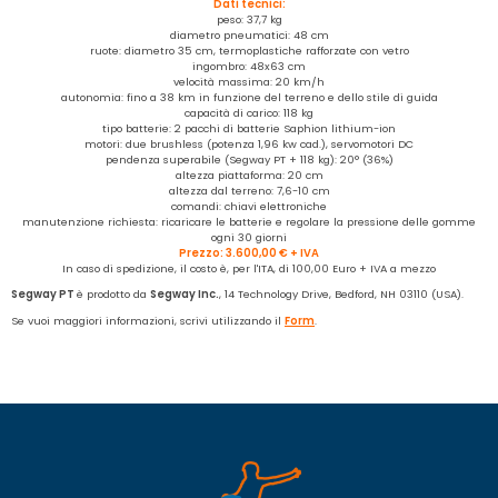
Dati tecnici:
peso: 37,7 kg
diametro pneumatici: 48 cm
ruote: diametro 35 cm, termoplastiche rafforzate con vetro
ingombro: 48x63 cm
velocità massima: 20 km/h
autonomia: fino a 38 km in funzione del terreno e dello stile di guida
capacità di carico: 118 kg
tipo batterie: 2 pacchi di batterie Saphion lithium-ion
motori: due brushless (potenza 1,96 kw cad.), servomotori DC
pendenza superabile (Segway PT + 118 kg): 20° (36%)
altezza piattaforma: 20 cm
altezza dal terreno: 7,6-10 cm
comandi: chiavi elettroniche
manutenzione richiesta: ricaricare le batterie e regolare la pressione delle gomme
ogni 30 giorni
Prezzo: 3.600,00 € + IVA
In caso di spedizione, il costo è, per l'ITA, di 100,00 Euro + IVA a mezzo
Segway PT
è prodotto da
Segway Inc.
, 14 Technology Drive, Bedford, NH 03110 (USA).
Se vuoi maggiori informazioni, scrivi utilizzando il
Form
.