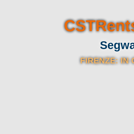
CSTRents
Segway
FIRENZE: IN