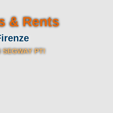
s & Rents
Firenze
N SEGWAY PT!