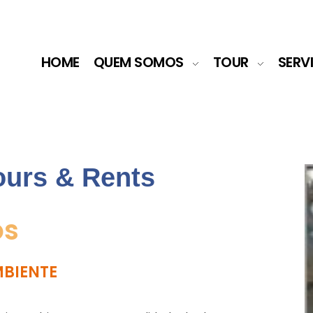
HOME
QUEM SOMOS
TOUR
SERV
ours & Rents
os
MBIENTE