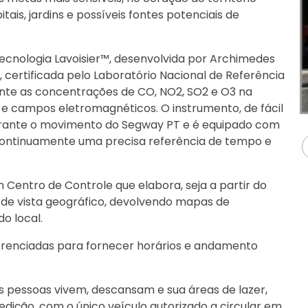
tais, jardins e possíveis fontes potenciais de
ecnologia Lavoisier™, desenvolvida por Archimedes
 certificada pelo Laboratório Nacional de Referência
nte as concentrações de CO, NO2, SO2 e O3 na
 campos eletromagnéticos. O instrumento, de fácil
urante o movimento do Segway PT e é equipado com
e continuamente uma precisa referência de tempo e
 Centro de Controle que elabora, seja a partir do
 de vista geográfico, devolvendo mapas de
o local.
ferenciadas para fornecer horários e andamento
as pessoas vivem, descansam e sua áreas de lazer,
dição, com o único veículo autorizado a circular em