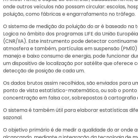
onde outros veículos não possam circular: escolas, hospi
poluição, como fábricas e engarrafamento no tráfego.
O sistema de medição da poluição do ar é baseado na t
Logica no âmbito dos programas LIFE da União Européia,
(CNR/IIA). Este instrumento pode detectar continuame
atmosfera e também, partículas em suspensão (PM10) e
manejo e baixo consumo de energia, pode funcionar d
um dispositivo de localização por satélite que oferec
detecção de posição de cada um.
Os dados brutos assim recolhidos, são enviados para um
ponto de vista estatístico-matemático, ou sob o ponto
concentração em falsa cor, sobrepostos à cartografia d
O sistema é também útil para elaborar estatísticas di
sazonal.
O objetivo primário é de medir a qualidade do ar onde 
alcançando, mediante a integração da tecnologia de me