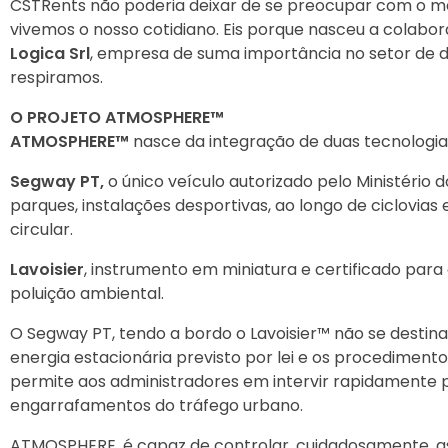
CSTRents não poderia deixar de se preocupar com o m
vivemos o nosso cotidiano. Eis porque nasceu a colab
Logica Srl
, empresa de suma importância no setor de d
respiramos.
O PROJETO ATMOSPHERE™
ATMOSPHERE™
nasce da integração de duas tecnologia
Segway PT
,
o único veículo autorizado pelo Ministério 
parques, instalações desportivas, ao longo de ciclovias
circular.
Lavoisier
, instrumento em miniatura e certificado para
poluição ambiental.
O Segway PT, tendo a bordo o Lavoisier™ não se destina
energia estacionária previsto por lei e os procediment
permite aos administradores em intervir rapidamente pa
engarrafamentos do tráfego urbano.
ATMOSPHERE, é capaz de controlar, cuidadosamente, as 