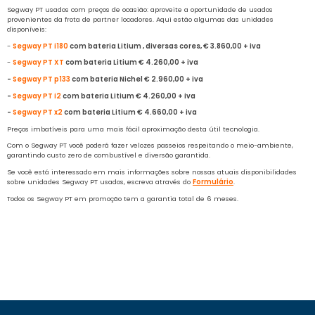
Segway PT usados com preços de ocasião: aproveite a oportunidade de usados
provenientes da frota de partner locadores. Aqui estão algumas das unidades
disponíveis:
-
Segway PT i180
com bateria Litium , diversas cores, € 3.860,00 + iva
-
Segway PT XT
com bateria Litium € 4.260,00 + iva
-
Segway PT p133
com bateria Nichel € 2.960,00 + iva
-
Segway PT i2
com bateria Litium € 4.260,00 + iva
-
Segway PT x2
com bateria Litium € 4.660,00 + iva
Preços imbatíveis para uma mais fácil aproximação desta útil tecnologia.
Com o Segway PT você poderá fazer velozes passeios respeitando o meio-ambiente,
garantindo custo zero de combustível e diversão garantida.
Se você está interessado em mais informações sobre nossas atuais disponibilidades
sobre unidades Segway PT usados
, escreva através do
Formulário
.
Todos os Segway PT em promoção tem a garantia total de 6 meses.