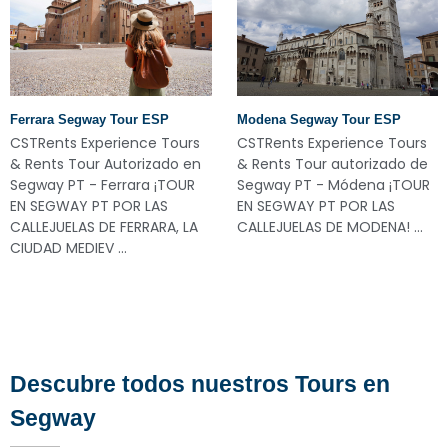
ESP
Modena Segway Tour ESP
Parma Segway Tour 
e Tours
CSTRents Experience Tours
CSTRents Experienc
zado en
& Rents Tour autorizado de
& Rents Tour autor
 ¡TOUR
Segway PT - Módena ¡TOUR
Segway PT - Parma
AS
EN SEGWAY PT POR LAS
EN SEGWAY PT POR 
ARA, LA
CALLEJUELAS DE MODENA! ...
CALLEJUELAS DE PARMA
Descubre todos nuestros Tours en
Segway