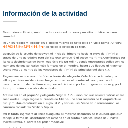
Información de la actividad
Descubriendo Rimini, una importante ciudad romana y un sitio turístico de clase
mundial.
Reunión -salida y llegada- en el aparcamiento de Settebello en Viale Roma 70 -GPS
44°03’37.8″N 12°34’36.4″E
-, cerca de la estación de tren.
Después de la prueba de segway, el inicio del itinerario hacia la playa de Rimini a
través de una agradable ruta ciclista que conducirá al paseo marítimo. Caminando por
los establecimientos de baño llegarás a Piazza Fellini, donde encontrarás calles con los
nombres de sus películas más famosas en el nombre, hasta que llegues al histórico
Grand Hotel, el centro de las vacaciones de Rimini de principios del siglo XIX.
Regresaremos a la zona histórica a través del elegante Viale Principe Amedeo, con
villas y edificios residenciales, luego cruzaremos el puerto del canal, una vez la
desembocadura del río Marecchia, llamado Arimino por los antiguos romanos y, por lo
tanto, también el nombre de la ciudad.
Entrará así en el pequeño y elegante Borgo di S. Giuliano, con sus características calles
medievales. Luego llegará al puente de Tiberio, una obra maestra de la arquitectura
civil y militar, construida en el siglo I d. C. y aún se usa Desde aquí comenzaron los
caminos consulares Emilia y Popilia.
Por lo tanto, ingresará al Corso d’Augusto, el máximo decuman de la ciudad, que aún
refleja la forma del asentamiento romano en el centro histórico. Desde aquí hasta
Piazza Cavour, el centro del poder medieval