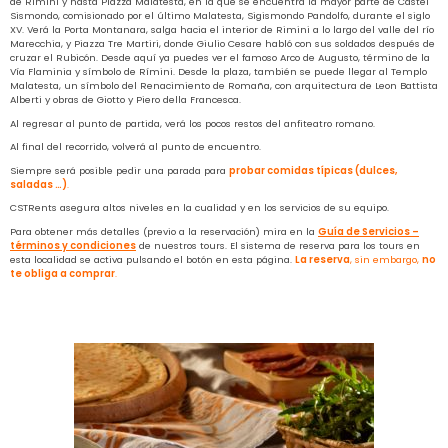
de Rimini y hasta Piazza Malatesta, en la que se encuentra la mayor parte de Castel
Sismondo, comisionado por el último Malatesta, Sigismondo Pandolfo, durante el siglo
XV. Verá la Porta Montanara, salga hacia el interior de Rimini a lo largo del valle del río
Marecchia, y Piazza Tre Martiri, donde Giulio Cesare habló con sus soldados después de
cruzar el Rubicón. Desde aquí ya puedes ver el famoso Arco de Augusto, término de la
Vía Flaminia y símbolo de Rímini. Desde la plaza, también se puede llegar al Templo
Malatesta, un símbolo del Renacimiento de Romaña, con arquitectura de Leon Battista
Alberti y obras de Giotto y Piero della Francesca.
Al regresar al punto de partida, verá los pocos restos del anfiteatro romano.
Al final del recorrido, volverá al punto de encuentro.
Siempre será posible pedir una parada para
probar comidas típicas (dulces,
saladas …)
.
CSTRents asegura altos niveles en la cualidad y en los servicios de su equipo.
Para obtener más detalles (previo a la reservación) mira en la
Guía de Servicios –
términos y condiciones
de nuestros tours. El sistema de reserva para los tours en
esta localidad se activa pulsando el botón en esta página.
La reserva
, sin embargo,
no
te obliga a comprar
.