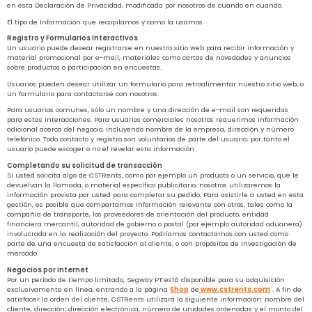
en esta Declaración de Privacidad, modificada por nosotros de cuando en cuando.
El tipo de Información que recopilamos y como la usamos
Registro y Formularios Interactivos
Un usuario puede desear registrarse en nuestro sitio web para recibir información y
material promocional por e-mail, materiales como cartas de novedades y anuncios
sobre productos o participación en encuestas.
Usuarios pueden desear utilizar un formulario para retroalimentar nuestro sitio web, o
un formulario para contactarse con nosotros.
Para usuarios comunes, sólo un nombre y una dirección de e-mail son requeridas
para estas interacciones. Para usuarios comerciales nosotros requerimos información
adicional acerca del negocio, incluyendo nombre de la empresa, dirección y número
telefónico. Todo contacto y registro son voluntarios de parte del usuario; por tanto el
usuario puede escoger o no el revelar esta información.
Completando su solicitud de transacción
Si usted solicita algo de CSTRents, como por ejemplo un producto o un servicio, que le
devuelvan la llamada, o material específico publicitario, nosotros utilizaremos la
información provista por usted para completar su pedido. Para asistirle a usted en esta
gestión, es posible que compartamos información relevante con otros, tales como la
compañía de transporte, los proveedores de orientación del producto, entidad
financiera mercantil, autoridad de gobierno o postal (por ejemplo autoridad aduanera)
involucrada en la realización del proyecto. Podríamos contactarnos con usted como
parte de una encuesta de satisfacción al cliente, o con propósitos de investigación de
mercado.
Negocios por Internet
Por un período de tiempo limitado, Segway PT está disponible para su adquisición
exclusivamente en línea, entrando a la página
Shop
de
www.cstrents.com
. A fin de
satisfacer la orden del cliente, CSTRents utilizará la siguiente información: nombre del
cliente, dirección, dirección electrónica, número de unidades ordenadas y el monto del