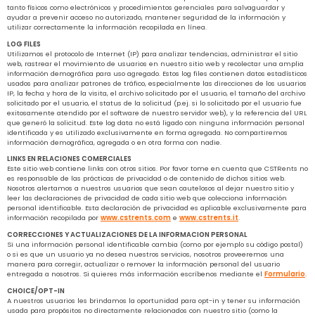
tanto físicos como electrónicos y procedimientos gerenciales para salvaguardar y
ayudar a prevenir acceso no autorizado, mantener seguridad de la información y
utilizar correctamente la información recopilada en línea.
LOG FILES
Utilizamos el protocolo de Internet (IP) para analizar tendencias, administrar el sitio
web, rastrear el movimiento de usuarios en nuestro sitio web y recolectar una amplia
información demográfica para uso agregado. Estos log files contienen datos estadísticos
usados para analizar patrones de tráfico, especialmente las direcciones de los usuarios
IP, la fecha y hora de la visita, el archivo solicitado por el usuario, el tamaño del archivo
solicitado por el usuario, el status de la solicitud (p.ej. si lo solicitado por el usuario fue
exitosamente atendido por el software de nuestro servidor web), y la referencia del URL
que generó la solicitud. Este log data no está ligado con ninguna información personal
identificada y es utilizado exclusivamente en forma agregada. No compartiremos
información demográfica, agregada o en otra forma con nadie.
LINKS EN RELACIONES COMERCIALES
Este sitio web contiene links con otros sitios. Por favor tome en cuenta que CSTRents no
es responsable de las prácticas de privacidad o de contenido de dichos sitios web.
Nosotros alertamos a nuestros usuarios que sean cautelosos al dejar nuestro sitio y
leer las declaraciones de privacidad de cada sitio web que colecciona información
personal identificable. Esta declaración de privacidad es aplicable exclusivamente para
información recopilada por
www.cstrents.com
e
www.cstrents.it
.
CORRECCIONES Y ACTUALIZACIONES DE LA INFORMACION PERSONAL
Si una información personal identificable cambia (como por ejemplo su código postal)
o si es que un usuario ya no desea nuestros servicios, nosotros proveeremos una
manera para corregir, actualizar o remover la información personal del usuario
entregada a nosotros.
Si quieres más información escríbenos mediante el
Formulario
.
CHOICE/OPT-IN
A nuestros usuarios les brindamos la oportunidad para opt-in y tener su información
usada para propósitos no directamente relacionados con nuestro sitio (como la