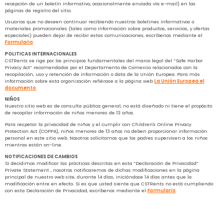
recepción de un boletín informativo, ocasionalmente enviada vía e-mail) en las
páginas de registro del sitio.
Usuarios que no deseen continuar recibiendo nuestros boletines informativos o
materiales promocionales (tales como información sobre productos, servicios, y ofertas
especiales) pueden dejar de recibir estas comunicaciones,
escríbenos mediante el
Formulario
.
POLITICAS INTERNACIONALES
CSTRents se rige por los principios fundamentales del marco legal del “Safe Harbor
Privacy Act” recomendados por el Departamento de Comercio relacionados con la
recopilación, uso y retención de información o data de la Unión Europea. Para más
información sobre esta organización refiérase a la página web
La Unión Europea el
documento
.
NIÑOS
Nuestro sitio web es de consulta pública general, no está diseñado ni tiene el propósito
de recopilar información de niños menores de 13 años.
Para respetar la privacidad de niños y el cumplir con Children's Online Privacy
Protection Act (COPPA), niños menores de 13 años no deben proporcionar información
personal en este sitio web. Nosotros solicitamos que los padres supervisen a los niños
mientras están on-line.
NOTIFICACIONES DE CAMBIOS
Si decidimos modificar las prácticas descritas en esta “Declaración de Privacidad”
Private Statement , nosotros notificaremos de dichas modificaciones en la página
principal de nuestro web site, durante 14 días, iniciándose 14 días antes que la
modificación entre en efecto. Si es que usted siente que CSTRents no está cumpliendo
con esta Declaración de Privacidad,
escríbenos mediante el
Formulario
.