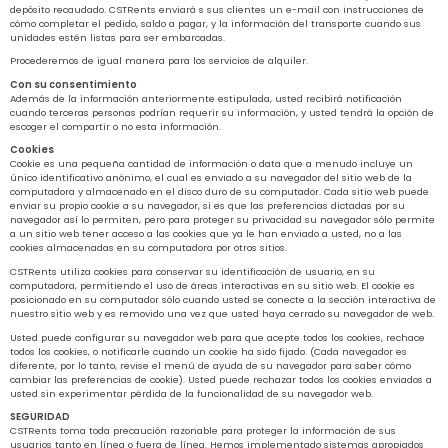
depósito recaudado. CSTRents enviará s sus clientes un e-mail con instrucciones de
cómo completar el pedido, saldo a pagar, y la información del transporte cuando sus
unidades estén listas para ser embarcadas.
Procederemos de igual manera para los servicios de alquiler.
Con su consentimiento
Además de la información anteriormente estipulada, usted recibirá notificación
cuando terceras personas podrían requerir su información, y usted tendrá la opción de
escoger el compartir o no esta información.
Cookies
Cookie es una pequeña cantidad de información o data que a menudo incluye un
único identificativo anónimo, el cual es enviado a su navegador del sitio web de la
computadora y almacenado en el disco duro de su computador. Cada sitio web puede
enviar su propio cookie a su navegador, si es que las preferencias dictadas por su
navegador así lo permiten, pero para proteger su privacidad su navegador sólo permite
a un sitio web tener acceso a las cookies que ya le han enviado a usted, no a las
cookies almacenadas en su computadora por otros sitios.
CSTRents utiliza cookies para conservar su identificación de usuario, en su
computadora, permitiendo el uso de áreas interactivas en su sitio web. El cookie es
posicionado en su computador sólo cuando usted se conecte a la sección interactiva de
nuestro sitio web y es removido una vez que usted haya cerrado su navegador de web.
Usted puede configurar su navegador web para que acepte todos los cookies, rechace
todos los cookies, o notificarle cuando un cookie ha sido fijado. (Cada navegador es
diferente, por lo tanto, revise el menú de ayuda de su navegador para saber cómo
cambiar las preferencias de cookie). Usted puede rechazar todos los cookies enviados a
usted sin experimentar pérdida de la funcionalidad de su navegador web.
SEGURIDAD
CSTRents toma toda precaución razonable para proteger la información de sus
usuarios tanto en línea o fuera de línea. Hemos implementado sistemas apropiados